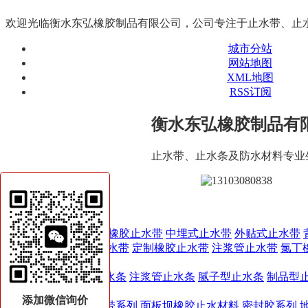
欢迎光临衡水东弘橡胶制品有限公司，公司专注于止水带、止
城市分站
网站地图
XML地图
RSS订阅
衡水东弘橡胶制品有
止水带、止水条及防水材料专业
网站首页
止水带产品
651-659型橡胶止水带
中埋式止水带
外贴式止水带
带
钢板止水带
定制橡胶止水带
注浆管止水带
氯丁
止水条产品
自粘型止水条
注浆管止水条
腻子型止水条
制品型
相关产品
添加微信询价
塑料止水带系列
面板坝橡胶止水材料
密封胶系列