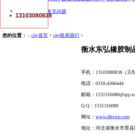
新闻资讯
公司新闻
常见问题
13103080838
公司简介
联系我们
您的位置：
：
city首页
>
city联系我们
>
衡水东弘橡胶制
手机：13103080838（
电话：0318-4366444
邮箱：1531316080@qq.c
Q Q：1531316080
网址：
www.dhxjzp.com
地址：河北省衡水市景县